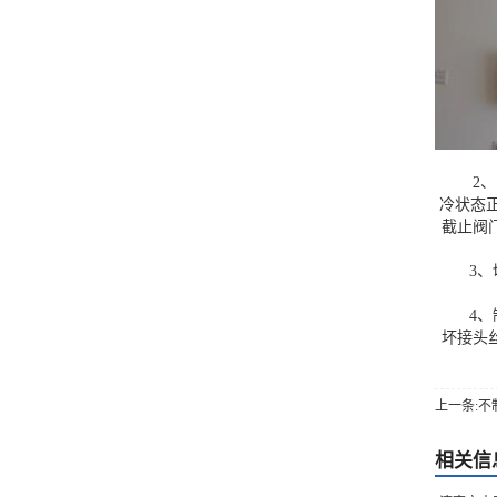
2、回
冷状态
截止阀
3、切
4、制
坏接头
上一条:
相关信