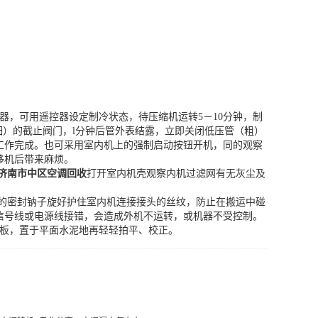
，可用遥控器设定制冷状态，待压缩机运转5－10分钟，制
）的截止阀门，l分钟后管外表结露，立即关闭低压管（粗）
工作完成。也可采用室内机上的强制启动按钮开机，同的观察
移机后带来麻烦。
济南市中区空调回收
打开室内机壳观察内机过滤网有无灰尘及
。
的密封钠子旋好护住室内机连接接头的丝纹，防止在搬运中碰
信号线或电源线接错，会造成外机不运转，或机器不受控制。
板，置于平面水泥地再轻轻拍平、校正。