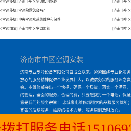
区空调移机] 济南市中区空调如何保养
[济南市中
区空调移机] 空调除霜您会吗？
[济南市中区
区空调移机] 中央空调水系统维护和保养
[济南市中
区空调加氟] 济南市中区空调加氟
[济南市中
济南市中区空调安装
济南专业制冷设备有限公司自成立以来，紧紧围绕专业化服务
放心的服务精神促进企业发展壮大，以诚信务实的服务理念赢
会。本维修部突出一个快捷，确保一个质量，落实一个满意，
的管理，全面的服务，合理的费，只要您拨打一个电话，保证
意是我们的服务宗旨！ 忠城家电维修部强大的品牌服务优势
完善的后续服务；雄厚的技术力量；服务周到及时放心。
拨打服务电话1510693