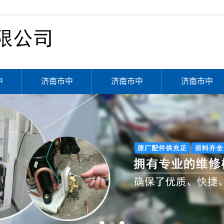
中
济南市中
济南市中
济南市中
维
区空调加
区空调移
区空调拆
氟
机
装