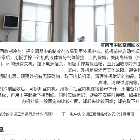
济南市中区空调回收
收制冷剂：把空调器中的制冷剂收集到室外机中去。拆机前应启动空凋器
正常后，用扳手拧下外机的液体管与气体管接口上的保帽，关闭高压管（细
门，同的迅速关机，拔下电源插头，用扳手拧紧保险帽，至此回收制冷剂
室内、外机是否还有其他故障。避免
断电源，观察外机有无障碍物，取下内机机罩，清理外机附近的物品。
异味，清理过滤网等
冷剂回收后，可拆卸室内机。用扳手把室内机连接锁母拧开，用准备好
丝纹；再用十字起拆下控制线。同时应做标记，避免在安装时接错。如果
内机挂板一般固定的比较牢固，卸起来比较困难；卸完取下挂
不制冷的空调正常运行是什么问题？
下一条:中央空调压缩机维修的安全注意事项
息