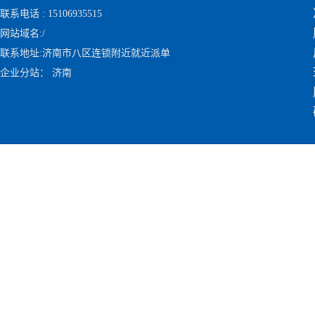
联系电话 : 15106935515
网站域名:
/
联系地址:济南市八区连锁附近就近派单
企业分站：
济南